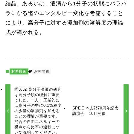
結晶、あるいは、液滴から1分子の状態にバラバ
ラになる迄のエンタルピー変化を考慮すること
により、高分子に対する添加剤の溶解度の理論
式が導かれる。
材料技術
演習問題
問3.32 高分子溶液の研究
は高分子鎖の理解に重要
でした。一方、工業的に
は高分子の中に0.1%程度
SPE日本支部70周年記念
の少量の添加剤を加える
講演会 10月開催
ことの理解が重要です。
混合の自由エネルギーの
視点から比率の逆転につ
いて説明してください。