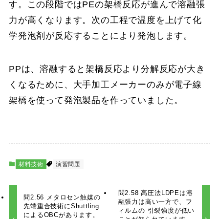
す。この段階ではPEの架橋反応が進んで溶融張
力が高くなります。次の工程で温度を上げて化
学発泡剤が反応することにより発泡します。
PPは、溶融すると架橋反応より分解反応が大き
くなるために、大手加工メーカーのみが電子線
架橋を使って発泡製品を作っていました。
材料技術
演習問題
問2.58 高圧法LDPEは溶
問2.56 メタロセン触媒の
融張力は高い一方で、フ
先端重合技術にShuttling
ィルムの 引裂強度が低い
によるOBCがあります。