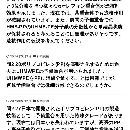
と3位分岐を持つ様々なαオレフィン重合体が造核剤
効果を示しました。現在では、共重合体でも造核作用
が確認されています。また、前問の予備重合での
HMS-PPのUHME-PE分子鎖の分散性から単結晶状態
が保持されると考えることには無理がありそうです。
造核作用の仮説を考えてください。
2026年5月7日
材料技術
問2.28ポリプロピレン(PP)を高張力化するために過
去にUHMWPEの予備重合が用いられました。
UHMWPEをPPに混練分散することは困難ですが、
何故予備重合では微細分散できるのでしょうか。
2026年5月6日
材料技術
問2.27日本で開発されたポリプロピレン(PP)の製造
技術として、予備重合を用いた特殊グレードがありま
す。現在では日本から失われていますが、高張力PP
と高分子核剤グレードについて、工業的な意味を説明