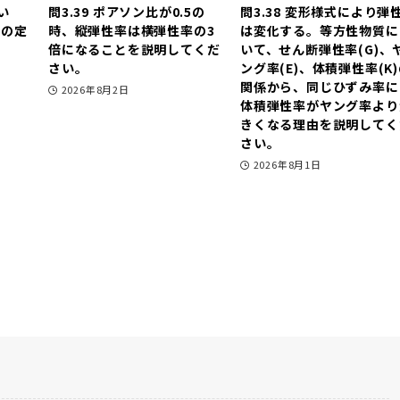
い
問3.39 ポアソン比が0.5の
問3.38 変形様式により弾
度の定
時、縦弾性率は横弾性率の3
は変化する。等方性物質に
。
倍になることを説明してくだ
いて、せん断弾性率(G)、
さい。
ング率(E)、体積弾性率(K
関係から、同じひずみ率に
2026年8月2日
体積弾性率がヤング率より
きくなる理由を説明してく
さい。
2026年8月1日