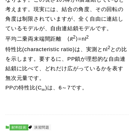
考えます。現実には、結合の角度、その回転の
角度は制限されていますが、全く自由に連結し
ているモデルが、自由連結鎖モデルです。
2
2
平均二乗両末端間距離 ⟨𝑅
⟩=nl
2
特性比(characteristic ratio)は、実測とnl
との比
を示します。要するに、PP鎖が理想的な自由連
結鎖に比べて、どれだけ広がっているかを表す
無次元量です。
PPの特性比(C
)は、6～7です。
∞
材料技術
演習問題