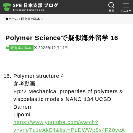
検索
メニュー
ホーム
研究室の基本
Polymer Scienceで疑似海外留学 16
2025年12月14日
研究室の基本
Polymer structure 4
参考動画
Ep22 Mechanical properties of polymers &
viscoelastic models NANO 134 UCSD
Darren
Lipomi
https://www.youtube.com/watch?
v=vneTd1eAkE4&list=PLDWWe8s4FZ0veA