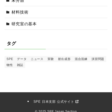
未分類
材料技術
研究室の基本
タグ
SPE
データ
ニュース
実験
射出成形
混合混練
演習問題
物性
雑誌
SPE 日本支部 公式サイト
©
2025 SPE Japan Section