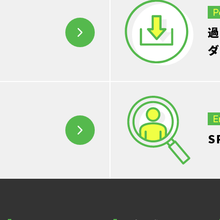
P
過
ダ
E
S